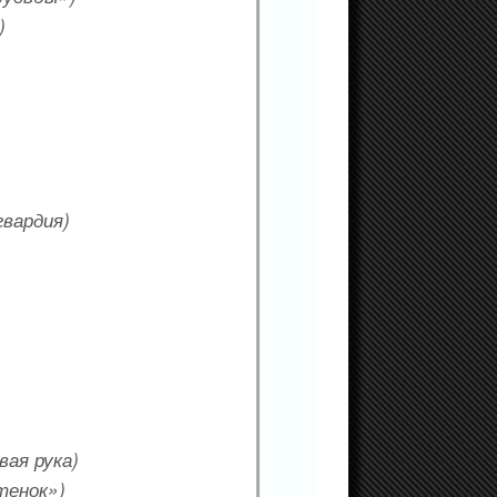
)
гвардия)
вая рука)
тенок»)