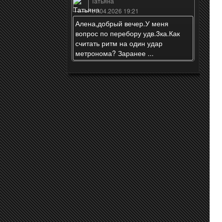
Татьяна
11.04.2026 19:21
Алена,добрый вечер.У меня
вопрос по перебору удв.3ка.Как
считать ритм на один удар
метронома? Заранее ...