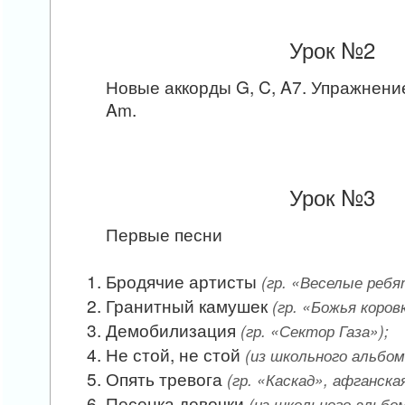
Урок №2
Новые аккорды G, C, A7. Упражнени
Am.
Урок №3
Первые песни
Бродячие артисты
(гр. «Веселые ребя
Гранитный камушек
(гр. «Божья коров
Демобилизация
(гр. «Сектор Газа»);
Не стой, не стой
(из школьного альбом
Опять тревога
(гр. «Каскад», афганская
Песенка девочки
(из школьного альбом