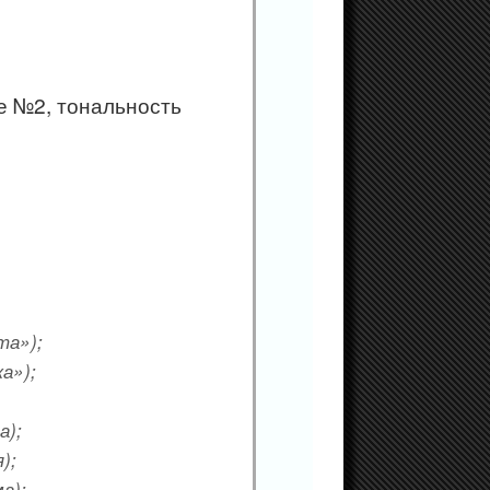
е №2, тональность
та»);
ка»);
а);
);
а);