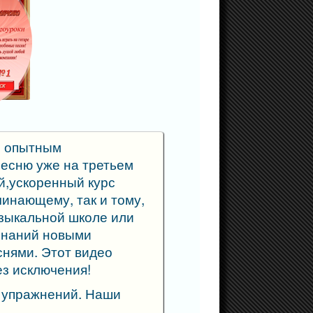
с опытным
песню уже на третьем
й,ускоренный курс
чинающему, так и тому,
узыкальной школе или
знаний новыми
нями. Этот видео
ез исключения!
х упражнений. Наши