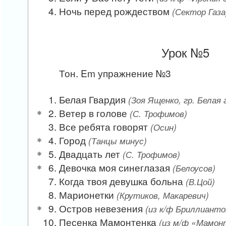
Ночь перед рождеством
(Сектор Газа
Урок №5
Тон. Em упражнение №3
Белая Гвардия
(Зоя Ященко, гр. Белая 
Ветер в голове
(С. Трофимов)
Все ребята говорят
(Осин)
Город
(Танцы минус)
Двадцать лет
(С. Трофимов)
Девочка моя синеглазая
(Белоусов)
Когда твоя девушка больна
(В.Цой)
Марионетки
(Крутиков, Макаревич)
Остров невезения
(из к/ф Бриллианто
Песенка Мамонтенка
(из м/ф «Мамон