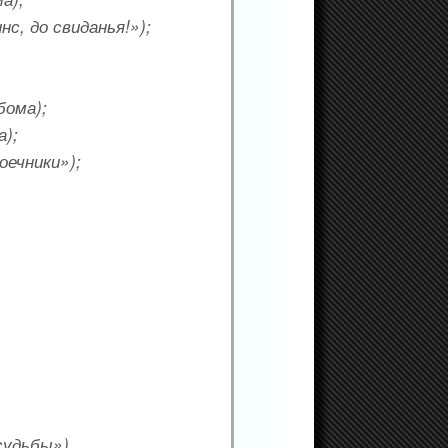
нс, до свиданья!»);
бома);
а);
оечники»);
 судьбы»)