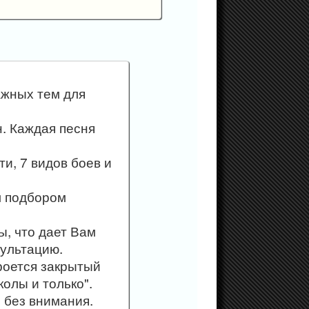
ажных тем для
н. Каждая песня
и, 7 видов боев и
м подбором
ы, что дает Вам
сультацию.
роется закрытый
олы и только".
с без внимания.