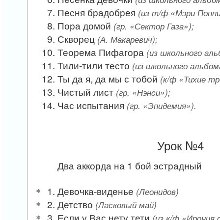
Песня брадобрея
(из т/ф «Мэри Поппи
Пора домой
(гр. «Сектор Газа»);
Скворец
(А. Макаревич);
Теорема Пифагора
(из школьного аль
Тили-тили тесто
(из школьного альбом
Ты да я, да мы с тобой
(к/ф «Тихие тр
Чистый лист
(гр. «Нэнси»);
Час испытания
(гр. «Эпидемия»).
Урок №4
Два аккорда на 1 бой эстрадный
Девочка-виденье
(Леонидов)
Детство
(Ласковый май)
Если у Вас нету тети
(из к/ф «Ирония