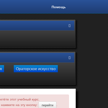
Помощь
ля
Ораторское искусство
тёте этот учебный курс.
 нажмите на эту кнопку:
.
перейти