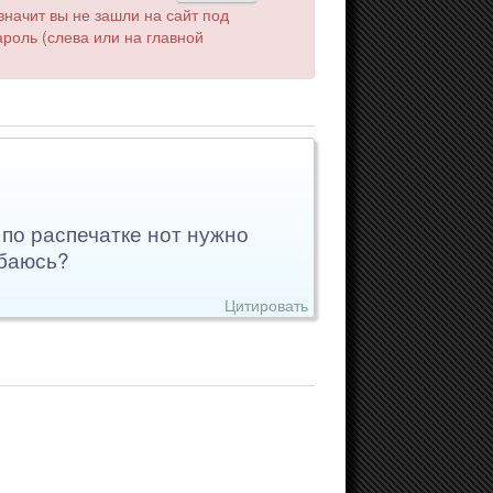
значит вы не зашли на сайт под
роль (слева или на главной
 по распечатке нот нужно
ибаюсь?
Цитировать