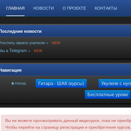
ГЛАВНАЯ
НОВОСТИ
О ПРОЕКТЕ
КОНТАКТЫ
Последние новости
Угостить своего учителя »
NEW
Мы в Telegram »
NEW
Навигация
Гитара - ШАК (курсы)
Укулеле с ну
Назад
Бесплатные уроки
Вы не можете просматривать данный видеоурок, пока не приобре
Чтобы перейти на страницу регистрации и приобретения курсов,