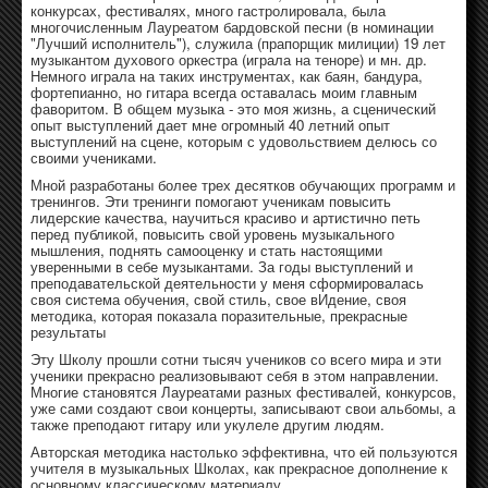
конкурсах, фестивалях, много гастролировала, была
многочисленным Лауреатом бардовской песни (в номинации
"Лучший исполнитель"), служила (прапорщик милиции) 19 лет
музыкантом духового оркестра (играла на теноре) и мн. др.
Немного играла на таких инструментах, как баян, бандура,
фортепианно, но гитара всегда оставалась моим главным
фаворитом. В общем музыка - это моя жизнь, а сценический
опыт выступлений дает мне огромный 40 летний опыт
выступлений на сцене, которым с удовольствием делюсь со
своими учениками.
Мной разработаны более трех десятков обучающих программ и
тренингов. Эти тренинги помогают ученикам повысить
лидерские качества, научиться красиво и артистично петь
перед публикой, повысить свой уровень музыкального
мышления, поднять самооценку и стать настоящими
уверенными в себе музыкантами. За годы выступлений и
преподавательской деятельности у меня сформировалась
своя система обучения, свой стиль, свое вИдение, своя
методика, которая показала поразительные, прекрасные
результаты
Эту Школу прошли сотни тысяч учеников со всего мира и эти
ученики прекрасно реализовывают себя в этом направлении.
Многие становятся Лауреатами разных фестивалей, конкурсов,
уже сами создают свои концерты, записывают свои альбомы, а
также преподают гитару или укулеле другим людям.
Авторская методика настолько эффективна, что ей пользуются
учителя в музыкальных Школах, как прекрасное дополнение к
основному классическому материалу.