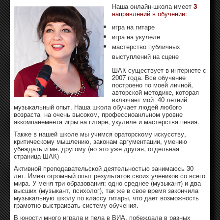
Наша онлайн-школа имеет
3
направлений в обучении:
игра на гитаре
игра на укулеле
мастерство публичных
выступлений на сцене
ШАК существует в интернете с
2007 года. Все обучение
построено по моей личной,
авторской методике, которая
включает мой 40 летний
музыкальный опыт. Наша школа обучает людей любого
возраста на очень высоком, профессиоанльном уровне
аккомпанемента игры на гитаре, укулеле и мастерства пения.
Также в нашей школе мы учимся ораторскому искусству,
критическому мышлению, законам аргументации, умению
убеждать и мн. другому (но это уже другая, отдельная
страница ШАК)
Активной преподавательской деятельностью занимаюсь 30
лет. Имею огромный опыт результатов своих учеников со всего
мира. У меня три образования: одно среднее (музыкант) и два
высших (музыкант, психолог), так же в свое время закончила
музыкальную школу по классу гитары, что дает возможность
грамотно выстраивать систему обучения.
В юности много играла и пела в ВИА, побеждала в разных