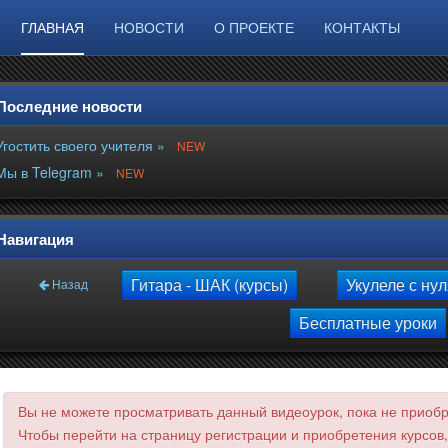
ГЛАВНАЯ
НОВОСТИ
О ПРОЕКТЕ
КОНТАКТЫ
Последние новости
Угостить своего учителя »
NEW
Мы в Telegram »
NEW
Навигация
Гитара - ШАК (курсы)
Укулеле с ну
Назад
Бесплатные уроки
Вы не можете просматривать данный видеоурок, пока не приобре
Чтобы перейти на страницу регистрации и приобретения курсов,