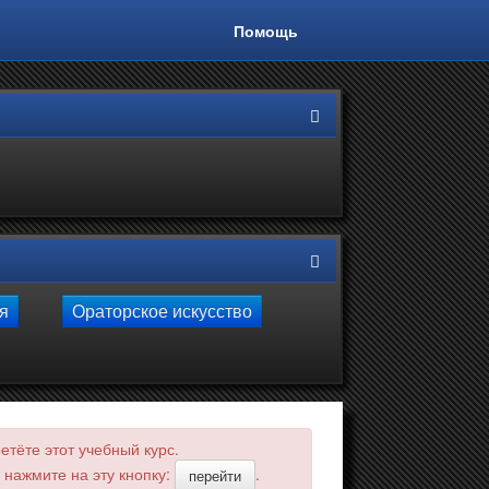
Помощь
ля
Ораторское искусство
тёте этот учебный курс.
 нажмите на эту кнопку:
.
перейти