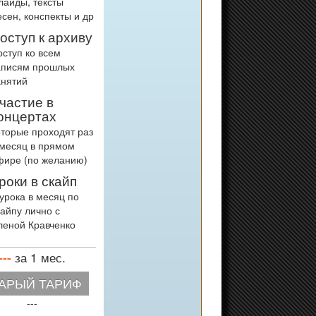
лайды, тексты
есен, конспекты и др
оступ к архиву
оступ ко всем
аписям прошлых
анятий
частие в
онцертах
оторые проходят раз
 месяц в прямом
фире (по желанию)
роки в скайп
 урока в месяц по
кайпу лично с
леной Кравченко
за 1 мес.
---
АРЫЙ ТАРИФ
---