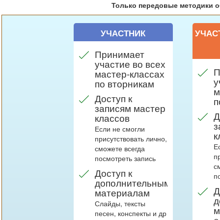
Только передовые методики о
УЧАСТНИК
УЧАС
Принимает
участие во всех
П
мастер-классах
у
по вторникам
м
Доступ к
п
записям мастер
Д
классов
з
Если не смогли
к
присутствовать лично,
Е
сможете всегда
п
посмотреть запись
с
Доступ к
п
дополнительным
Д
материалам
д
Слайды, тексты
м
песен, конспекты и др