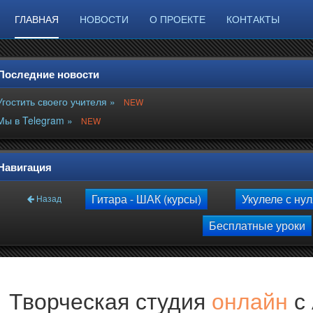
ГЛАВНАЯ
НОВОСТИ
О ПРОЕКТЕ
КОНТАКТЫ
Последние новости
Угостить своего учителя »
NEW
Мы в Telegram »
NEW
Навигация
Гитара - ШАК (курсы)
Укулеле с ну
Назад
Бесплатные уроки
Творческая студия
онлайн
с 