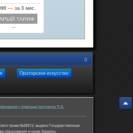
500
за 3 мес.
---
АРЫЙ ТАРИФ
---
ля
Ораторское искусство
фрования с помощью протокола TLS.
рского права №28512, выдано Государственным
а образования и науки Украины.