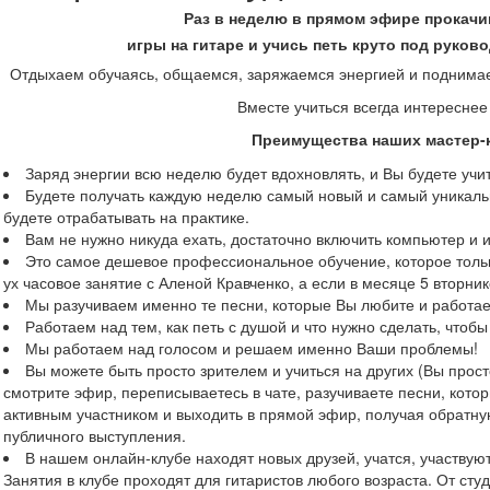
Раз в неделю в прямом эфире прокач
игры на гитаре и учись петь круто под руко
Отдыхаем обучаясь, общаемся, заряжаемся энергией и поднимаем
Вместе учиться всегда интереснее
Преимущества наших мастер-
Заряд энергии всю неделю будет вдохновлять, и Вы будете учи
Будете получать каждую неделю самый новый и самый уникаль
будете отрабатывать на практике.
Вам не нужно никуда ехать, достаточно включить компьютер и 
Это самое дешевое профессиональное обучение, которое тольк
ух часовое занятие с Аленой Кравченко, а если в месяце 5 вторни
Мы разучиваем именно те песни, которые Вы любите и работа
Работаем над тем, как петь с душой и что нужно сделать, чтоб
Мы работаем над голосом и решаем именно Ваши проблемы!
Вы можете быть просто зрителем и учиться на других (Вы прос
смотрите эфир, переписываетесь в чате, разучиваете песни, кото
активным участником и выходить в прямой эфир, получая обратну
публичного выступления.
В нашем онлайн-клубе находят новых друзей, учатся, участвуют
Занятия в клубе проходят для гитаристов любого возраста. От сту