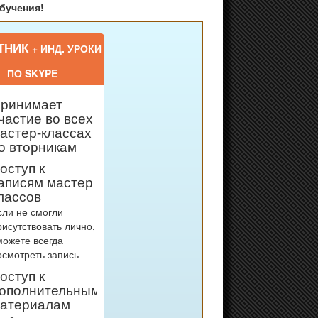
бучения!
ТНИК
+ ИНД. УРОКИ
ПО SKYPE
ринимает
частие во всех
астер-классах
о вторникам
оступ к
аписям мастер
лассов
сли не смогли
рисутствовать лично,
можете всегда
осмотреть запись
оступ к
ополнительным
атериалам