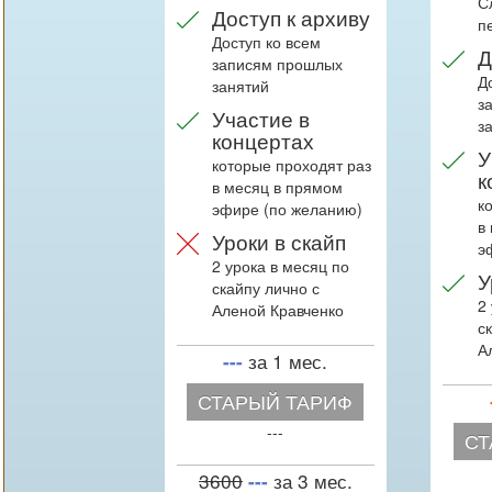
С
Доступ к архиву
п
Доступ ко всем
Д
записям прошлых
Д
занятий
з
Участие в
з
концертах
У
которые проходят раз
к
в месяц в прямом
к
эфире (по желанию)
в
Уроки в скайп
э
2 урока в месяц по
У
скайпу лично с
2
Аленой Кравченко
с
А
за 1 мес.
---
СТАРЫЙ ТАРИФ
---
СТ
3600
за 3 мес.
---