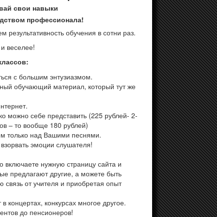
ивай свои навыки
водством профессионала!
 результативность обучения в сотни раз.
 и веселее!
классов:
ться с большим энтузиазмом.
ный обучающий материал, который тут же
интернет.
о можно себе представить (225 рублей- 2-
ков – то вообще 180 рублей)
ем только над Вашими песнями.
ы взорвать эмоции слушателя!
то включаете нужную страницу сайта и
рые предлагают другие, а можете быть
ю связь от учителя и приобретая опыт
 в концертах, конкурсах многое другое.
дентов до пенсионеров!