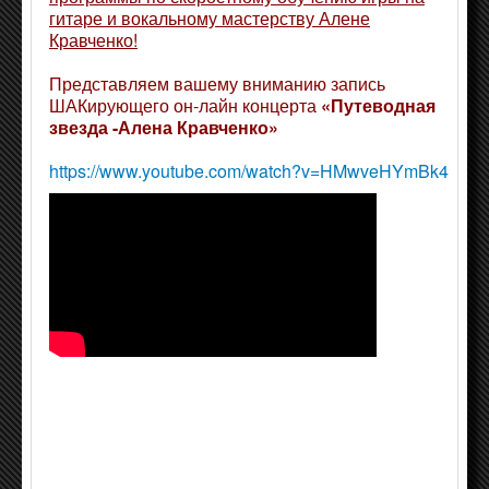
гитаре и вокальному мастерству Алене
Кравченко!
Представляем вашему вниманию запись
ШАКирующего он-лайн концерта
«Путеводная
звезда -Алена Кравченко»
https://www.youtube.com/watch?v=HMwveHYmBk4